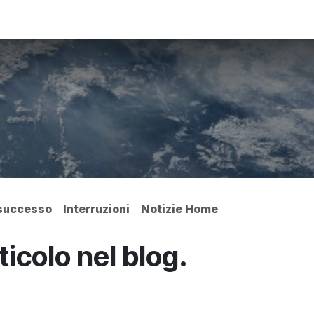
ine
Supporto
Blog
Servizi
 successo
Interruzioni
Notizie Home
icolo nel blog.