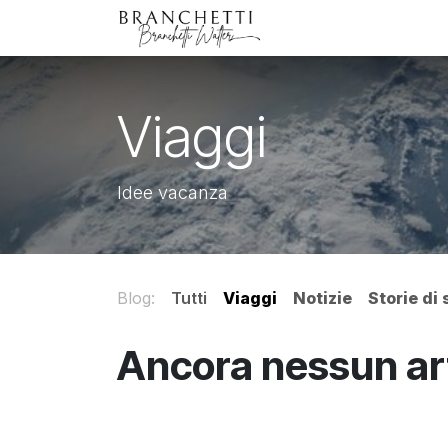
Passa al contenuto
Home
Negozio Onl
Viaggi
Idee vacanza
Blog:
Tutti
Viaggi
Notizie
Storie di
Ancora nessun art