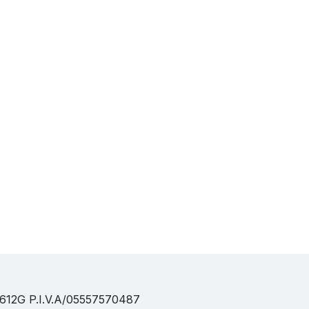
9D612G P.I.V.A/05557570487